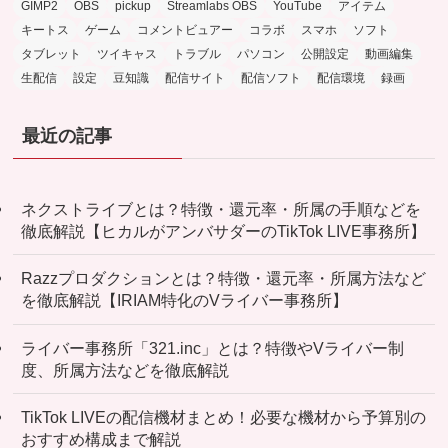
GIMP2
OBS
pickup
Streamlabs OBS
YouTube
アイテム
キートス
ゲーム
コメントビュアー
コラボ
スマホ
ソフト
タブレット
ツイキャス
トラブル
パソコン
公開設定
動画編集
生配信
設定
豆知識
配信サイト
配信ソフト
配信環境
録画
最近の記事
ネクストライブとは？特徴・還元率・所属の手順などを
徹底解説【ヒカルがアンバサダーのTikTok LIVE事務所】
Razzプロダクションとは？特徴・還元率・所属方法など
を徹底解説【IRIAM特化のVライバー事務所】
ライバー事務所「321.inc」とは？特徴やVライバー制
度、所属方法などを徹底解説
TikTok LIVEの配信機材まとめ！必要な機材から予算別の
おすすめ構成まで解説